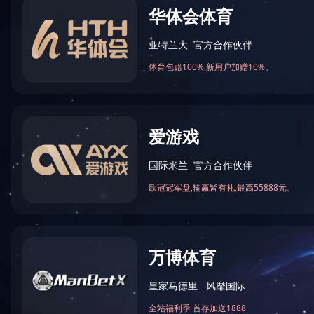
公司简介
企业定位
发展规划
爱游戏（ayx）体育官方网
站
专家团队
董事长致辞