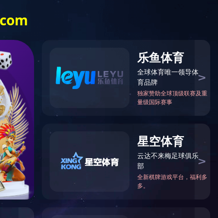
示
招贤纳士
爱游戏（ayx）
体育官方网站