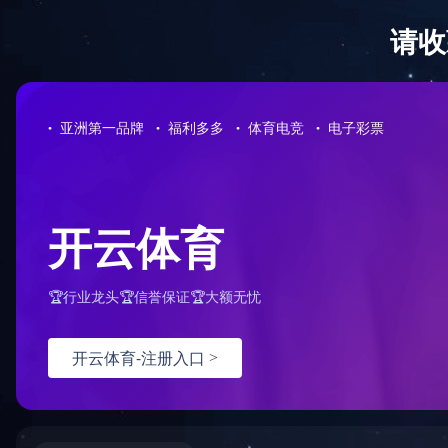
爱游戏（ayx）体育官方网站
网站爱游戏
爱游戏（ayx）
新
（ayx）体育官
体育官方网站
方网站