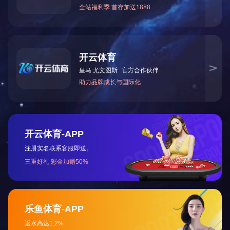
染”问题。
“每天最大处理能力如何？”“
道：“很是鼓舞人心，如果垃圾都能
龚正表示，杭州将积极借鉴学习
副市长喻丽君、市委秘书长黄少
现场传真
垃圾处理场像郊野公园
鱼翔浅底、满目葱绿、空气清新
数十吨的生活垃圾，最高的堆到了五
记者走进洪梅生活垃圾填埋场时
流，垃圾山也不见了，眼前看到的是
东莞市洪梅春天生活垃圾处理有
方式，不仅处理过程生态环保，而且
理过程的“二次污染”问题。
依靠这种“公园式生物链”技术
新增的生活垃圾100吨，消失的垃